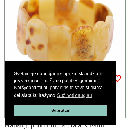
Svetaineje naudojami slapukai sklandžiam
jos veikimui ir naršymo patirties gerinimui.
Naršydami toliau patvirtinsite savo sutikimą
dėl slapukų įrašymo
Sužinoti daugiau
Supratau
Prabangi poliruoto natūralaus Balto