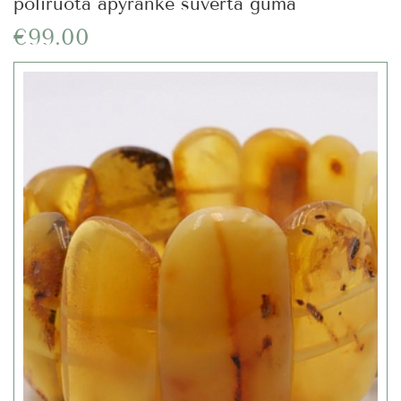
poliruota apyrankė suverta guma
€99.00