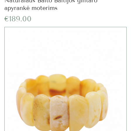
Natūralaus Balto Baltijos gintaro
apyrankė moterims
€189.00