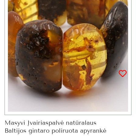
Masyvi Įvairiaspalvė natūralaus
Baltijos gintaro poliruota apyrankė