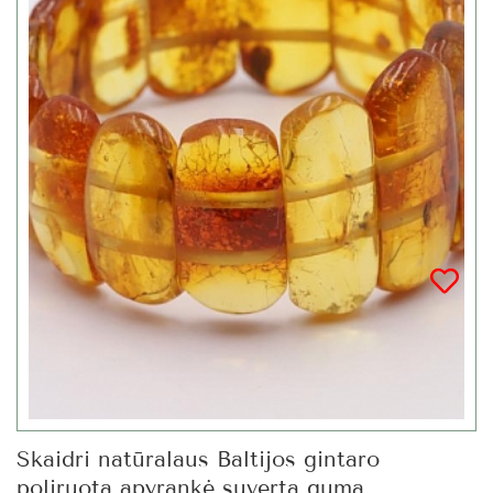
Skaidri natūralaus Baltijos gintaro
poliruota apyrankė suverta guma