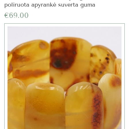
poliruota apyrankė suverta guma
€69.00