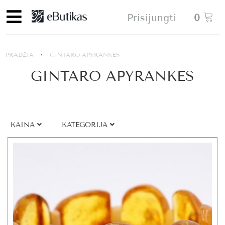
Prisijungti
0
PRADŽIA
›
GINTARO APYRANKĖS
GINTARO APYRANKĖS
KAINA
KATEGORIJA