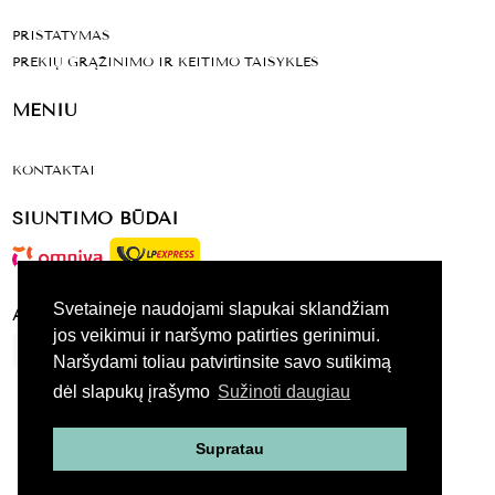
PRISTATYMAS
PREKIŲ GRĄŽINIMO IR KEITIMO TAISYKLĖS
MENIU
KONTAKTAI
SIUNTIMO BŪDAI
Svetaineje naudojami slapukai sklandžiam
ATSISKAITYMO BŪDAI
jos veikimui ir naršymo patirties gerinimui.
Naršydami toliau patvirtinsite savo sutikimą
dėl slapukų įrašymo
Sužinoti daugiau
VISOS TEISES SAUGOMOS 2020
Supratau