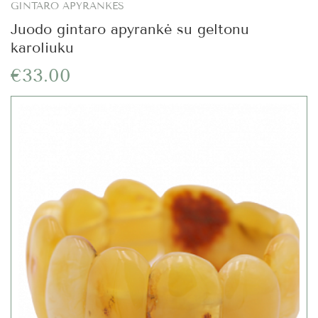
GINTARO APYRANKĖS
Juodo gintaro apyrankė su geltonu
karoliuku
€33.00