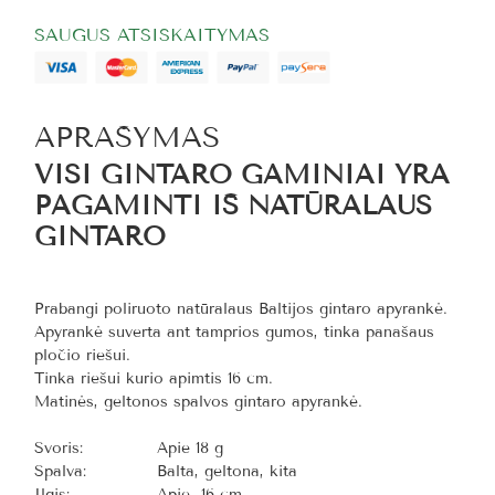
SAUGUS ATSISKAITYMAS
APRAŠYMAS
VISI GINTARO GAMINIAI YRA
PAGAMINTI IŠ NATŪRALAUS
GINTARO
Prabangi poliruoto natūralaus Baltijos gintaro apyrankė.
Apyrankė suverta ant tamprios gumos, tinka panašaus
pločio riešui.
Tinka riešui kurio apimtis 16
cm.
Matinės, geltonos spalvos gintaro apyrankė.
Svoris:
Apie 18 g
Spalva:
Balta, geltona, kita
Ilgis:
Apie 16 cm