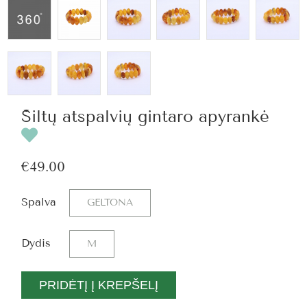
Šiltų atspalvių gintaro apyrankė
€49.00
Spalva
GELTONA
Dydis
M
PRIDĖTĮ Į KREPŠELĮ