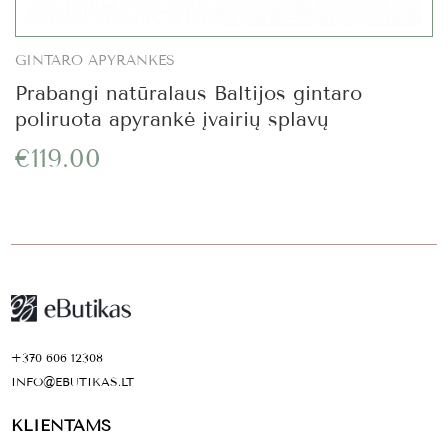
GINTARO APYRANKĖS
Prabangi natūralaus Baltijos gintaro
poliruota apyrankė įvairių splavų
€119.00
+370 606 12308
INFO@EBUTIKAS.LT
KLIENTAMS