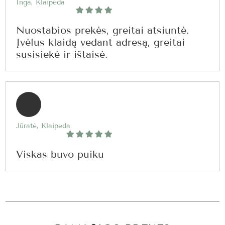
Inga, Klaipėda
Nuostabios prekės, greitai atsiuntė.
Įvėlus klaidą vedant adresą, greitai
susisiekė ir ištaisė.
Jūratė, Klaipeda
Viskas buvo puiku