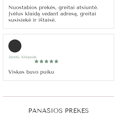
Nuostabios prekės, greitai atsiuntė.
Įvėlus klaidą vedant adresą, greitai
susisiekė ir ištaisė.
Jūratė, Klaipeda
Viskas buvo puiku
PANAŠIOS PREKĖS