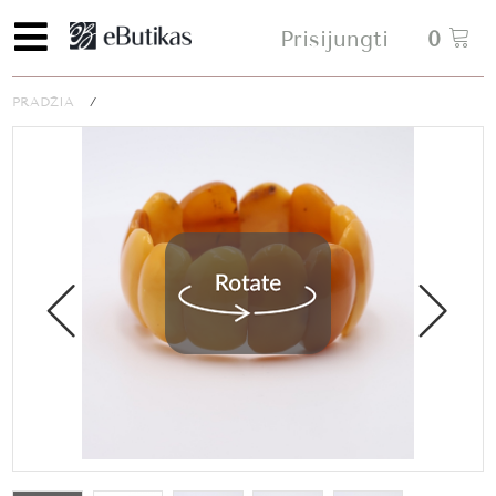
Prisijungti
0
PRADŽIA
/