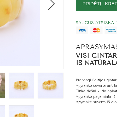
PRIDĖTĮ Į KRE
SAUGUS ATSISKA
APRAŠYMA
VISI GINTA
IŠ NATŪRAL
Prabangi Baltijos ginta
Apyrankė suverta ant ta
Tinka riešui kurio apimt
Apyrankė pagaminta iš n
Apyrankė suverta iš glot