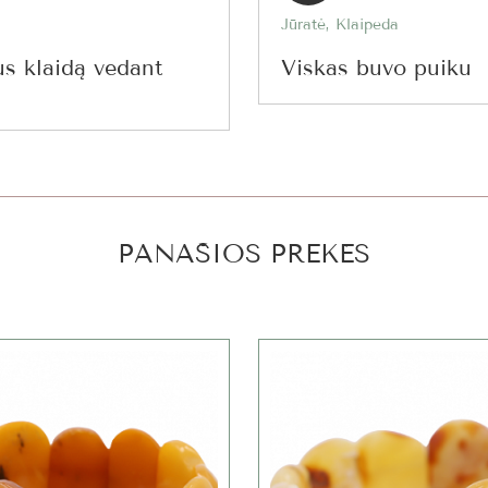
Jūratė, Klaipeda
us klaidą vedant
Viskas buvo puiku
PANAŠIOS PREKĖS