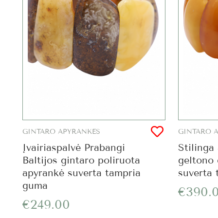
GINTARO APYRANKĖS
GINTARO 
Įvairiaspalvė Prabangi
Stilinga
Baltijos gintaro poliruota
geltono 
apyrankė suverta tampria
suverta
guma
€390.
€249.00