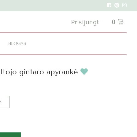
Prisijungti
0
I
BLOGAS
ltojo gintaro apyrankė
A