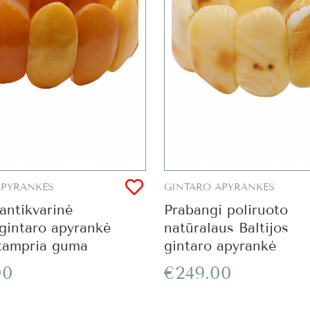
APYRANKĖS
GINTARO APYRANKĖS
 antikvarinė
Prabangi poliruoto
gintaro apyrankė
natūralaus Baltijos
 tampria guma
gintaro apyrankė
00
€249.00