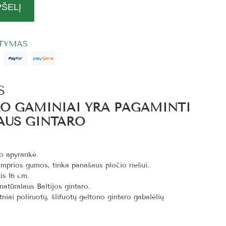
PŠELĮ
ITYMAS
S
RO GAMINIAI YRA PAGAMINTI
AUS GINTARO
ro apyrankė.
mprios gumos, tinka panašaus pločio riešui.
is 16
cm.
atūralaus Baltijos gintaro.
niai poliruotų, šlifuotų geltono gintaro gabalėlių