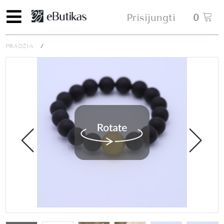
Prisijungti
0
PRADŽIA
/