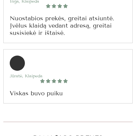
Inga, Klaipėda
Nuostabios prekės, greitai atsiuntė.
Įvėlus klaidą vedant adresą, greitai
susisiekė ir ištaisė.
Jūratė, Klaipeda
Viskas buvo puiku