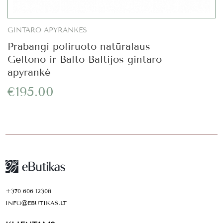
GINTARO APYRANKĖS
Prabangi poliruoto natūralaus
Geltono ir Balto Baltijos gintaro
apyrankė
€195.00
+370 606 12308
INFO@EBUTIKAS.LT