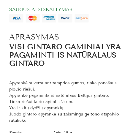
SAUGUS ATSISKAITYMAS
APRAŠYMAS
VISI GINTARO GAMINIAI YRA
PAGAMINTI IŠ NATŪRALAUS
GINTARO
Apyrankė suverta ant tamprios gumos, tinka panašaus
pločio riešui.
Apyrankė pagaminta iš natūralaus Baltijos gintaro.
Tinka riešui kurio apimtis 15 cm.
Yra ir kitų dydžių apyrankių.
Juodo gintaro apyrankė su žaismingu geltono atspalvio
rutuliuku.
Svoris:
Apie 15 g