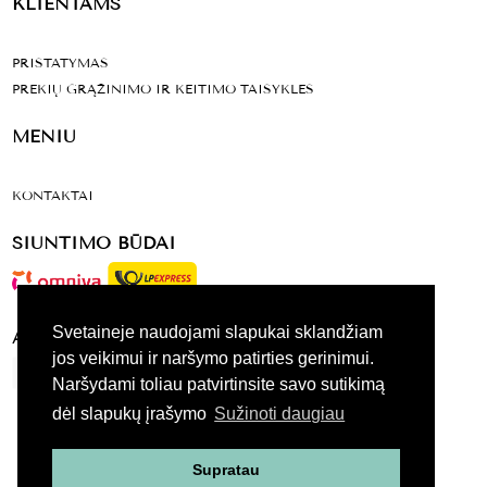
KLIENTAMS
PRISTATYMAS
PREKIŲ GRĄŽINIMO IR KEITIMO TAISYKLĖS
MENIU
KONTAKTAI
SIUNTIMO BŪDAI
Svetaineje naudojami slapukai sklandžiam
ATSISKAITYMO BŪDAI
jos veikimui ir naršymo patirties gerinimui.
Naršydami toliau patvirtinsite savo sutikimą
dėl slapukų įrašymo
Sužinoti daugiau
VISOS TEISES SAUGOMOS 2020
Supratau