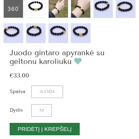
Juodo gintaro apyrankė su
geltonu karoliuku
€33.00
Spalva
JUODA
Dydis
M
PRIDĖTĮ Į KREPŠELĮ