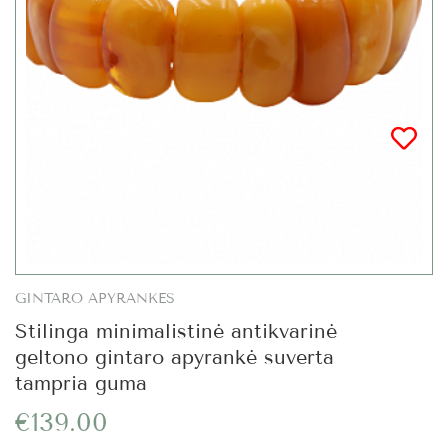
GINTARO APYRANKĖS
Stilinga minimalistinė antikvarinė
geltono gintaro apyrankė suverta
tampria guma
€139.00