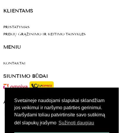
KLIENTAMS
PRISTATYMAS
PREKIŲ GRĄŽINIMO IR KEITIMO TAISYKLĖS
MENIU
KONTAKTAI
SIUNTIMO BŪDAI
Svetaineje naudojami slapukai sklandžiam
ATSISKAITYMO BŪDAI
jos veikimui ir naršymo patirties gerinimui.
Naršydami toliau patvirtinsite savo sutikimą
dėl slapukų įrašymo
Sužinoti daugiau