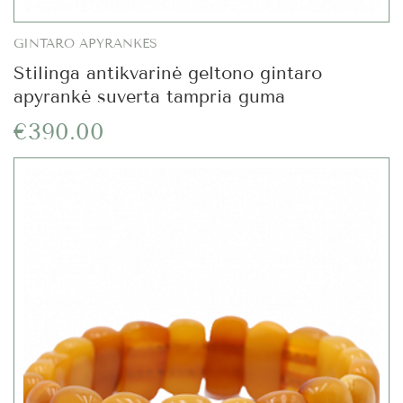
GINTARO APYRANKĖS
Stilinga antikvarinė geltono gintaro
apyrankė suverta tampria guma
€390.00