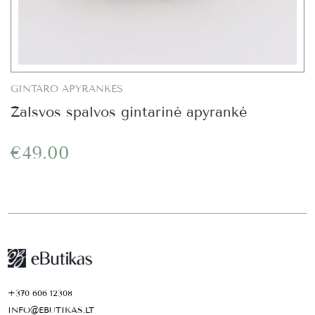
GINTARO APYRANKĖS
Žalsvos spalvos gintarinė apyrankė
€49.00
+370 606 12308
INFO@EBUTIKAS.LT