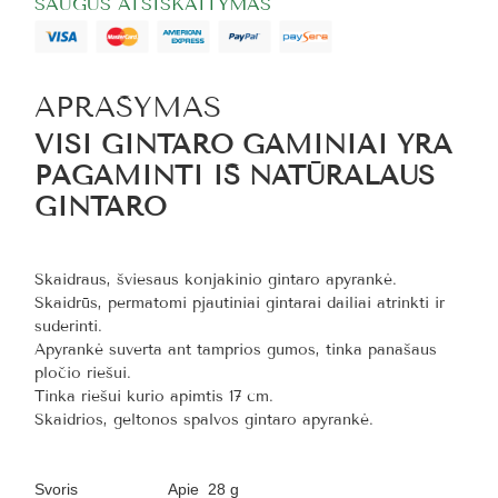
SAUGUS ATSISKAITYMAS
APRAŠYMAS
VISI GINTARO GAMINIAI YRA
PAGAMINTI IŠ NATŪRALAUS
GINTARO
Skaidraus, šviesaus konjakinio gintaro apyrankė.
Skaidrūs, permatomi pjautiniai gintarai dailiai atrinkti ir
suderinti.
Apyrankė suverta ant tamprios gumos, tinka panašaus
pločio riešui.
Tinka riešui kurio apimtis 17
cm.
Skaidrios, geltonos spalvos gintaro apyrankė.
Svoris
Apie 28 g