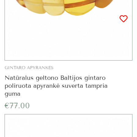
GINTARO APYRANKĖS
Natūralus geltono Baltijos gintaro
poliruota apyrankė suverta tampria
guma
€77.00