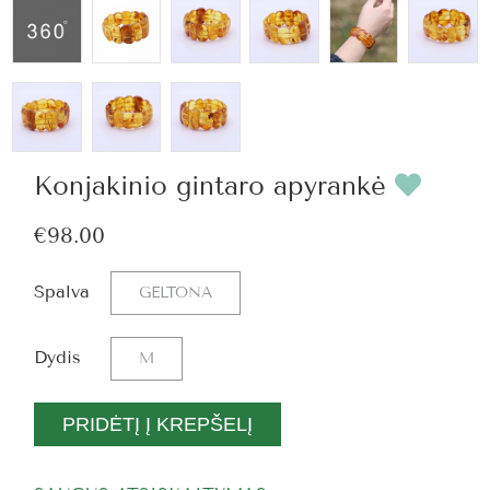
Konjakinio gintaro apyrankė
€98.00
Spalva
GELTONA
Dydis
M
PRIDĖTĮ Į KREPŠELĮ