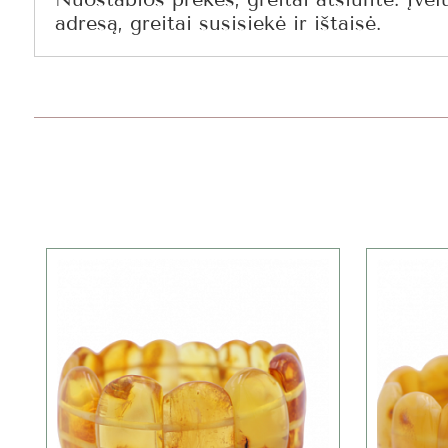
adresą, greitai susisiekė ir ištaisė.