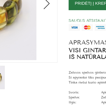
PRIDĖTĮ Į KRE
SAUGUS ATSISKA
APRAŠYMA
VISI GINTA
IŠ NATŪRAL
Žalsvos spalvos gintaro 
Ši apyrankė tiks pasipu
Tinka riešui kurio apimt
Svoris:
Ap
Spalva:
Žal
Ilgis:
Ap