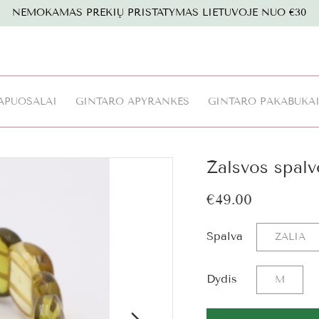
NEMOKAMAS PREKIŲ PRISTATYMAS LIETUVOJE NUO €30
APUOŠALAI
GINTARO APYRANKĖS
GINTARO PAKABUKA
Žalsvos spalv
€49.00
Spalva
ŽALIA
Dydis
M