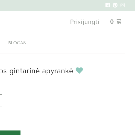
Prisijungti
0
I
BLOGAS
os gintarinė apyrankė