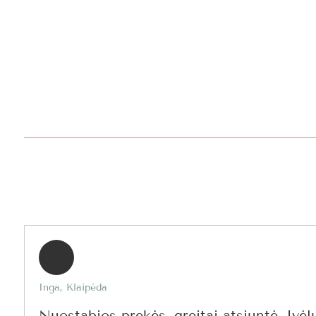
Inga, Klaipėda
Nuostabios prekės, greitai atsiuntė. Įvėl