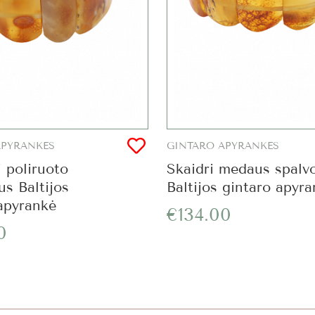
APYRANKĖS
GINTARO APYRANKĖS
 poliruoto
Skaidri medaus spalv
us Baltijos
Baltijos gintaro apyr
apyrankė
€134.00
0