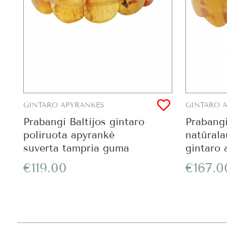
GINTARO APYRANKĖS
GINTARO 
Prabangi Baltijos gintaro
Prabangi
poliruota apyrankė
natūrala
suverta tampria guma
gintaro 
€119.00
€167.0