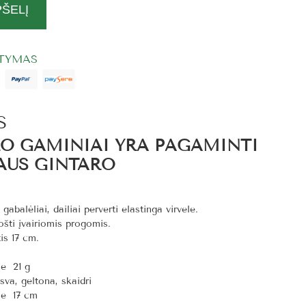
PŠELĮ
ITYMAS
S
RO GAMINIAI YRA PAGAMINTI
AUS GINTARO
gabalėliai, dailiai perverti elastinga virvele.
ošti įvairiomis progomis.
is 17 cm.
ie 21 g
sva, geltona, skaidri
ie 17 cm