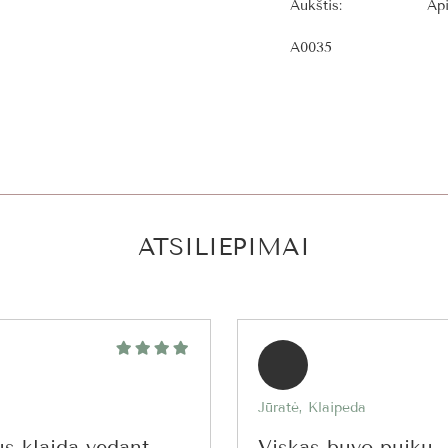
Aukštis:
Ap
A0035
ATSILIEPIMAI
Jūratė, Klaipeda
us klaidą vedant
Viskas buvo puiku