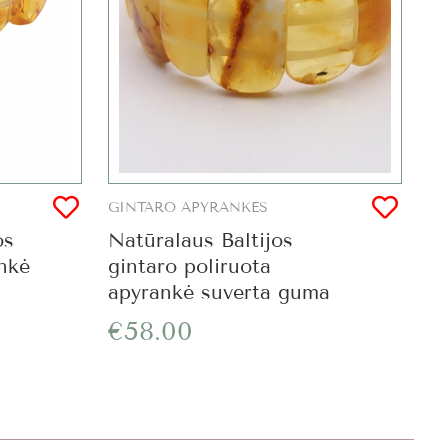
GINTARO APYRANKĖS
os
Natūralaus Baltijos
ankė
gintaro poliruota
apyrankė suverta guma
€58.00