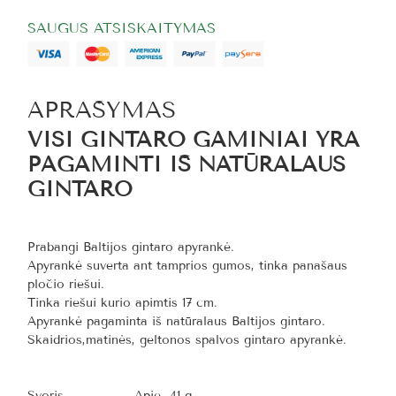
SAUGUS ATSISKAITYMAS
APRAŠYMAS
VISI GINTARO GAMINIAI YRA
PAGAMINTI IŠ NATŪRALAUS
GINTARO
Prabangi Baltijos gintaro apyrankė.
Apyrankė suverta ant tamprios gumos, tinka panašaus
pločio riešui.
Tinka riešui kurio apimtis 17
cm.
Apyrankė pagaminta iš natūralaus Baltijos gintaro.
Skaidrios,matinės, geltonos spalvos gintaro apyrankė.
Svoris
Apie 41 g