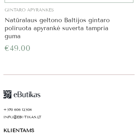
GINTARO APYRANKĖS
Natūralaus geltono Baltijos gintaro
poliruota apyrankė suverta tampria
guma
€49.00
+370 606 12308
INFO@EBUTIKAS.LT
KLIENTAMS