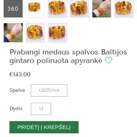
Prabangi medaus spalvos Baltijos
gintaro poliruota apyrankė
€143.00
Spalva
GELTONA
Dydis
M
PRIDĖTĮ Į KREPŠELĮ