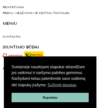
PRISTATYMAS
PREKIŲ GRĄŽINIMO IR KEITIMO TAISYKLĖS
MENIU
KONTAKTAI
SIUNTIMO BŪDAI
Svetaineje naudojami slapukai sklandžiam
ATSISKAITYMO BŪDAI
jos veikimui ir naršymo patirties gerinimui.
Naršydami toliau patvirtinsite savo sutikimą
dėl slapukų įrašymo
Sužinoti daugiau
VISOS TEISES SAUGOMOS 2020
Supratau