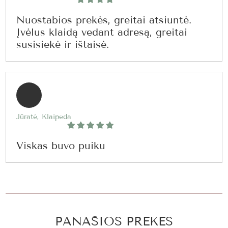
Nuostabios prekės, greitai atsiuntė.
Įvėlus klaidą vedant adresą, greitai
susisiekė ir ištaisė.
Jūratė, Klaipeda
Viskas buvo puiku
PANAŠIOS PREKĖS