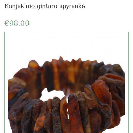
Konjakinio gintaro apyrankė
€98.00