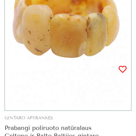
GINTARO APYRANKĖS
Prabangi poliruoto natūralaus
Geltono ir Balto Baltijos gintaro