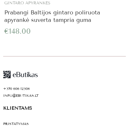
GINTARO APYRANKĖS
Prabangi Baltijos gintaro poliruota
apyrankė suverta tampria guma
€148.00
+370 606 12308
INFO@EBUTIKAS.LT
KLIENTAMS
PRISTATYMAS