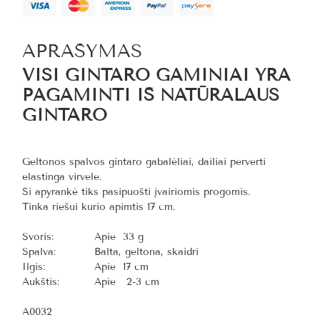
APRAŠYMAS
VISI GINTARO GAMINIAI YRA
PAGAMINTI IŠ NATŪRALAUS
GINTARO
Geltonos spalvos gintaro gabalėliai, dailiai perverti
elastinga virvele.
Ši apyrankė tiks pasipuošti įvairiomis progomis.
Tinka riešui kurio apimtis 17 cm.
Svoris:
Apie 33 g
Spalva:
Balta, geltona, skaidri
Ilgis:
Apie 17 cm
Aukštis:
Apie 2-3 cm
A0032