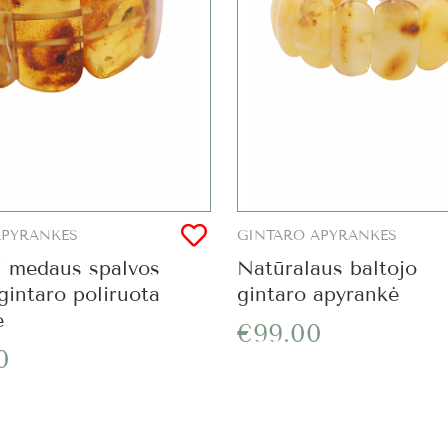
APYRANKĖS
GINTARO APYRANKĖS
i medaus spalvos
Natūralaus baltojo
 gintaro poliruota
gintaro apyrankė
ė
€99.00
0