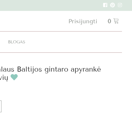
Prisijungti
0
I
BLOGAS
laus Baltijos gintaro apyrankė
vių