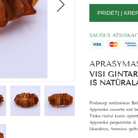
PRIDĖTĮ Į KRE
SAUGUS ATSISKA
APRAŠYMA
VISI GINTA
IŠ NATŪRAL
Prabangi natūralaus Bal
Apyrankė suverta ant ta
Tinka riešui kurio apimt
Apyrankė pagaminta iš n
Skaidrios, tamsios gelt