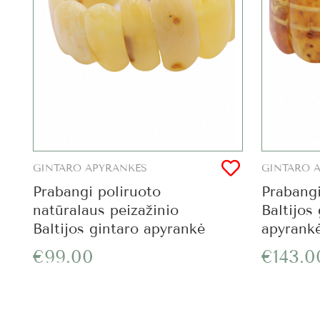
GINTARO APYRANKĖS
GINTARO 
Prabangi poliruoto
Prabang
natūralaus peizažinio
Baltijos
Baltijos gintaro apyrankė
apyrank
€99.00
€143.0