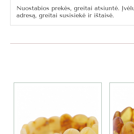
Nuostabios prekės, greitai atsiuntė. Įvėl
adresą, greitai susisiekė ir ištaisė.