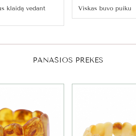
us klaidą vedant
Viskas buvo puiku
PANAŠIOS PREKĖS