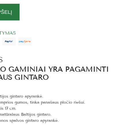
PŠELĮ
ITYMAS
S
RO GAMINIAI YRA PAGAMINTI
AUS GINTARO
tijos gintaro apyrankė.
mprios gumos, tinka panašaus pločio riešui.
is 17
cm.
atūralaus Baltijos gintaro.
onos spalvos gintaro apyrankė.