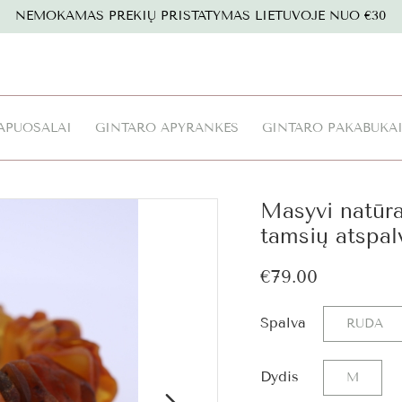
NEMOKAMAS PREKIŲ PRISTATYMAS LIETUVOJE NUO €30
APUOŠALAI
GINTARO APYRANKĖS
GINTARO PAKABUKA
Masyvi natūra
tamsių atspal
€79.00
Spalva
RUDA
Dydis
M