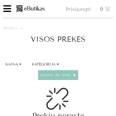
Prisijungti
0
PRADŽIA
›
VISOS PREKĖS
KAINA
KATEGORIJA
KAINA: 50 - €100
Prekių nerasta